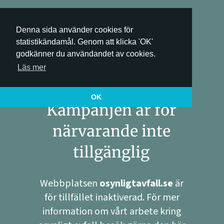
Denna sida använder cookies för
statistikändamål. Genom att klicka 'OK'
godkänner du användandet av cookies.
Läs mer
OK
Kampanjen är för
närvarande inte
tillgänglig
Webbplatsen
osynligtavfall.se
är
för tillfället inaktiverad. För mer
information om vårt arbete kring