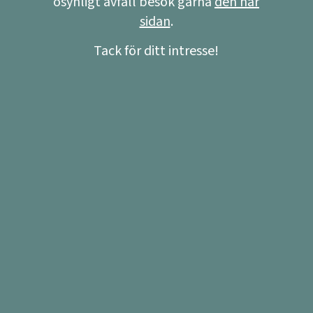
osynligt avfall besök gärna
den här
sidan
.
Tack för ditt intresse!